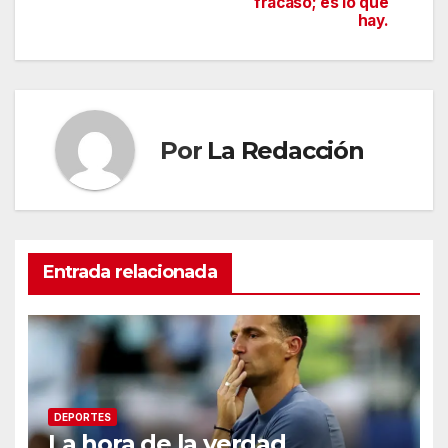
fracaso; es lo que
de
hay.
entradas
Por
La Redacción
Entrada relacionada
DEPORTES
La hora de la verdad