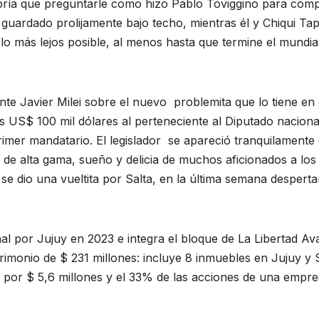
abría que preguntarle como hizo Pablo Toviggino para comp
 guardado prolijamente bajo techo, mientras él y Chiqui Tap
 lo más lejos posible, al menos hasta que termine el mundial
ente Javier Milei sobre el nuevo problemita que lo tiene en 
s US$ 100 mil dólares al perteneciente al Diputado naciona
rimer mandatario. El legislador se apareció tranquilamente 
de alta gama, sueño y delicia de muchos aficionados a los
e dio una vueltita por Salta, en la última semana despert
 por Jujuy en 2023 e integra el bloque de La Libertad Av
rimonio de $ 231 millones: incluye 8 inmuebles en Jujuy y S
os por $ 5,6 millones y el 33% de las acciones de una empr