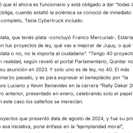
que él ahora es funcionario y está obligado a dar “todas l
bliga, cuando estalló la polémica se conoció de inmediato
 completo, Tesla Cybertruck incluido.
lata, que tenés plata -concluyó Franco Mercuriali-. Estaría
n tus proyectos de ley, qué vas a mejorar de Jujuy, o qué 
plata o no, no le importa al ciudadano”. “Tengo 40 proyect
En realidad, según reveló el portal Parlamentario, Quintar n
 su asunción en 2023. Y solo uno es de ley, no 40. El más
e marzo pasado, y es para expresar el beneplácito por “la
nos Luciano y Kevin Benavides en la carrera “Rally Dakar 2
yo anterior, presentado en enero, celebrando solo el papel
 este caso los salteños se merecían.
royectos que presentó data de agosto de 2024, y fue su pr
esa iniciativa, pone énfasis en la “ejemplaridad moral”,