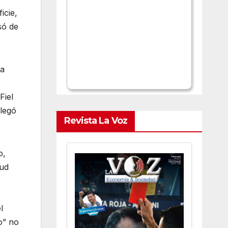
icie,
só de
ha
Fiel
llegó
Revista La Voz
o,
lud
l
o” no