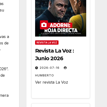
as
 su
vas a
os de
REVISTA LA VOZ
o
Revista La Voz :
Junio 2026
2026-07-16
026”.
 de
HUMBERTO
Ver revista La Voz
imera