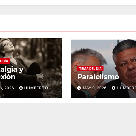
L DÍA
algia y
TEMA DEL DÍA
exión
Paralelismo
6, 2026
HUMBERTO
MAY 9, 2026
HUMBER