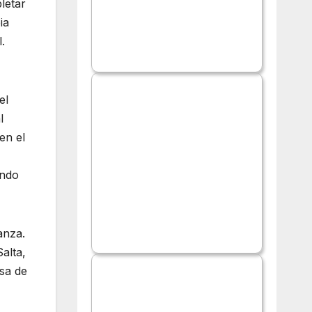
letar
ia
.
el
l
en el
ando
anza.
alta,
esa de