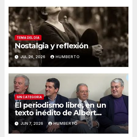
TEMA DEL DÍA
Nostalgia y reflexión
JUL 26, 2026
HUMBERTO
SIN CATEGORÍA
El periodismo libre, en un
texto inédito de Albert
Camus
JUN 7, 2026
HUMBERTO