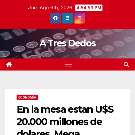
Saltar
Jue. Ago 6th, 2026
4:55:00 PM
al
contenido
A Tres Dedos
ECONOMÍA
En la mesa estan U$S
20.000 millones de
dolares. Mega