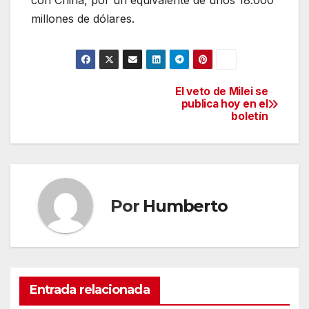
con China, por un equivalente de unos 18.000
millones de dólares.
El veto de Milei se
Navegación
publica hoy en el
boletín
de
entradas
Por
Humberto
Entrada relacionada