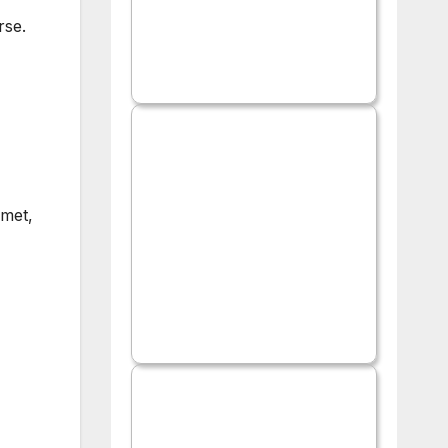
rse.
umet,