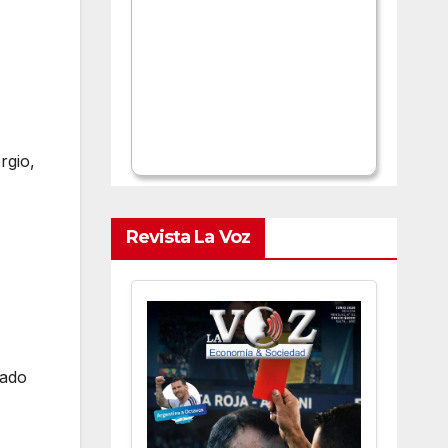
rgio,
Revista La Voz
dado